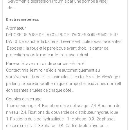
Servofrein à dépression (fournie par une pompe à vide)
de ...
D'autres materiaux:
Alternateur
DÉPOSE-REPOSE DE LA COURROIE D'ACCESSOIRES MOTEUR
DW10 Débrancher la batterie. Lever le véhicule roues pendantes.
Déposer : la roue et le pare-boue avant droit. le carter de
protection sous le moteur. le tirant avant droit ...
Pare-soleil avec miroir de courtoisie éclairé
Contact mis, le miroir s'éclaire automatiquement au
soulèvement du volet le dissimulant. Les fenêtres de télépéage /
parking Le pare-brise athermique comporte deux zones non réfl
échissantes situées de chaque côté ...
Couples de serrage
Tube de vidange : 4. Bouchon de remplissage : 2,4. Bouchon de
niveau : 2,4. Fixations du couvercle de distributeur hydraulique :
1. Fixations du bloc hydraulique : 1r e phase : 0,9. 2e phase :
desserrer les vis. 3e phase : 0,8. Carter de bloc hydrau ...