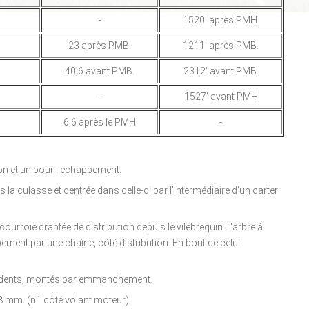
-
1520' après PMH.
23 après PMB.
1211' après PMB.
40,6 avant PMB.
2312' avant PMB.
-
1527' avant PMH
6,6 après le PMH
-
on et un pour l'échappement.
 la culasse et centrée dans celle-ci par l'intermédiaire d'un carter
urroie crantée de distribution depuis le vilebrequin. L'arbre à
ment par une chaîne, côté distribution. En bout de celui
9 dents, montés par emmanchement.
168 mm. (n1 côté volant moteur).