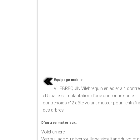
Équipage mobile
VILEBREQUIN Vilebrequin en acier à 4 contr
et 5 paliers. Implantation d'une couronne sur le
contrepoids n"2 côté volant moteur pour l'entraî
des arbres ...
D'autres materiaux:
Volet arrière
Verrouillage ou déverrouillage simultané du volet ar