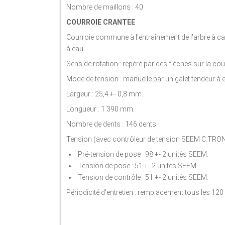
Nombre de maillons : 40.
COURROIE CRANTEE
Courroie commune à l'entraînement de l'arbre à 
à eau.
Sens de rotation : repéré par des flèches sur la cou
Mode de tension : manuelle par un galet tendeur à 
Largeur : 25,4 +- 0,8 mm.
Longueur : 1 390 mm.
Nombre de dents : 146 dents.
Tension (avec contrôleur de tension SEEM C.TRONI
Pré-tension de pose : 98 +- 2 unités SEEM.
Tension de pose : 51 +- 2 unités SEEM.
Tension de contrôle : 51 +- 2 unités SEEM.
Périodicité d'entretien : remplacement tous les 120