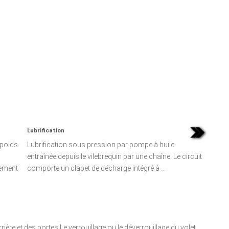
Lubrification
epoids
Lubrification sous pression par pompe à huile
entraînée depuis le vilebrequin par une chaîne. Le circuit
nement
comporte un clapet de décharge intégré à ...
rière et des portes Le verrouillage ou le déverrouillage du volet