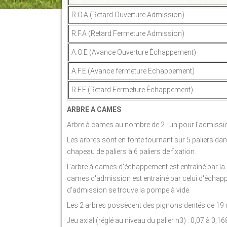
R.O.A (Retard Ouverture Admission)
R.F.A (Retard Fermeture Admission)
A.O.E (Avance Ouverture Échappement)
A.F.E (Avance fermeture Echappement)
R.F.E (Retard Fermeture Échappement)
ARBRE A CAMES
Arbre à cames au nombre de 2 : un pour l'admissi
Les arbres sont en fonte tournant sur 5 paliers dans
chapeau de paliers à 6 paliers de fixation.
L'arbre à cames d'échappement est entraîné par la co
cames d'admission est entraîné par celui d'échappe
d'admission se trouve la pompe à vide.
Les 2 arbres possèdent des pignons dentés de 1
Jeu axial (réglé au niveau du palier n3) : 0,07 à 0,