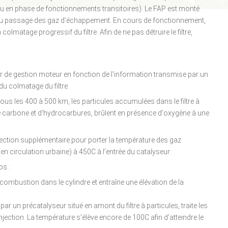
u en phase de fonctionnements transitoires). Le FAP est monté
s au passage des gaz d'échappement. En cours de fonctionnement,
lmatage progressif du filtre. Afin de ne pas détruire le filtre,
teur de gestion moteur en fonction de l'information transmise par un
du colmatage du filtre.
ous les 400 à 500 km, les particules accumulées dans le filtre à
e carbone et d'hydrocarbures, brûlent en présence d'oxygène à une
jection supplémentaire pour porter la température des gaz
n circulation urbaine) à 450C à l'entrée du catalyseur.
ps :
combustion dans le cylindre et entraîne une élévation de la
n précatalyseur situé en amont du filtre à particules, traite les
ection. La température s'élève encore de 100C afin d'atteindre le