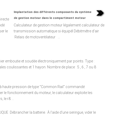
Implantation des différents composants du système
de gestion moteur dans le compartiment moteur
irecte
ndé
Calculateur de gestion moteur légalement calculateur de
er le
transmission automatique si équipél Débitmétre d'air
Relais de motoventilateur ...
er emboutie et soudée électroniquement par points. Type :
les coulissantes et 1 hayon. Nombre de place : 5 , 6 , 7 ou 8
cte à haute pression de type "Common Rail" commandé
er le fonctionnement du moteur, le calculateur exploite les
 le r& ...
brancher la batterie. À l'aide d'une seringue, vider le