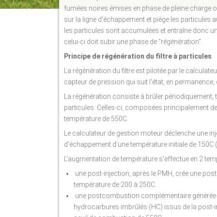
fumées noires émises en phase de pleine charge o
sur la ligne d'échappement et piège les particule
les particules sont accumulées et entraîne donc un co
celui-ci doit subir une phase de "régénération".
Principe de régénération du filtre à particules
La régénération du filtre est pilotée par le calcula
capteur de pression qui suit l'état, en permanence, 
La régénération consiste à brûler périodiquement, t
particules. Celles-ci, composées principalement d
température de 550C.
Le calculateur de gestion moteur déclenche une in
d'échappement d'une température initiale de 150C (e
L'augmentation de température s'effectue en 2 tem
une post-injection, après le PMH, crée une post
température de 200 à 250C.
une postcombustion complémentaire générée par u
hydrocarbures imbrûlés (HC) issus de la post-inj