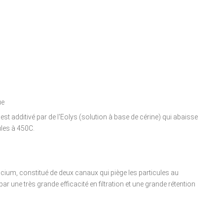
ue
 est additivé par de l'Eolys (solution à base de cérine) qui abaisse
ules à 450C.
ilicium, constitué de deux canaux qui piège les particules au
r une très grande efficacité en filtration et une grande rétention