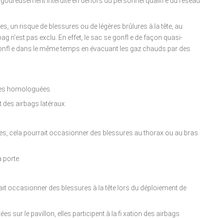
rigoureusement interdite en dehors du personnel qualifi é du réseau
 un risque de blessures ou de légères brûlures à la tête, au
g n'est pas exclu. En effet, le sac se gonfl e de façon quasi-
gonfl e dans le même temps en évacuant les gaz chauds par des
ses homologuées.
 des airbags latéraux.
èges, cela pourrait occasionner des blessures au thorax ou au bras
 porte.
urrait occasionner des blessures à la tête lors du déploiement de
sur le pavillon, elles participent à la fi xation des airbags