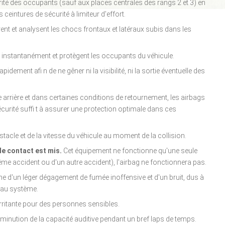
ité des occupants (sauf aux places centrales des rangs 2 et 3) en
s ceintures de sécurité à limiteur d'effort.
ent et analysent les chocs frontaux et latéraux subis dans les
t instantanément et protègent les occupants du véhicule.
idement afi n de ne gêner ni la visibilité, ni la sortie éventuelle des
e arrière et dans certaines conditions de retournement, les airbags
écurité suffi t à assurer une protection optimale dans ces
tacle et de la vitesse du véhicule au moment de la collision.
le contact est mis.
Cet équipement ne fonctionne qu'une seule
me accident ou d'un autre accident), l'airbag ne fonctionnera pas.
d'un léger dégagement de fumée inoffensive et d'un bruit, dus à
e au système.
irritante pour des personnes sensibles.
diminution de la capacité auditive pendant un bref laps de temps.