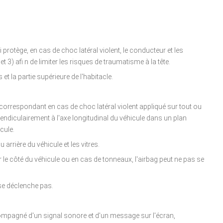
 protège, en cas de choc latéral violent, le conducteur et les
3) afi n de limiter les risques de traumatisme à la tête.
t la partie supérieure de l'habitacle.
 correspondant en cas de choc latéral violent appliqué sur tout ou
rpendiculairement à l'axe longitudinal du véhicule dans un plan
cule.
 arrière du véhicule et les vitres.
le côté du véhicule ou en cas de tonneaux, l'airbag peut ne pas se
 se déclenche pas.
mpagné d'un signal sonore et d'un message sur l'écran,