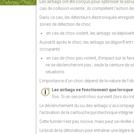
Les airbags ont été conçus pour optimiser la sécur
cas de collision violente ; ils complètent l'action de
Dans ce cas, les détecteurs électroniques enregistr
zones de détection de choc :
en cas de choc violent, les airbags se déploien
Aussitôt après le choc, les airbags se dégonfl ent rap
occupants :
en cas de choc peu violent, d'impact sur la fac
ne se déclencheront pas ; seule la ceinture de s
situations.
L'importance d'un choc dépend de la nature de l'obs
Les airbags ne fonctionnent que lorsque 
fois. Si un second choc survient (lors du mê
Le déclenchement du ou des airbags s'accompagne 
l'activation de la cartouche pyrotechnique intégré
Cette fumée n'est pas nocive, mais peut se révéler 
Le bruit de la détonation peut entraîner une légère 