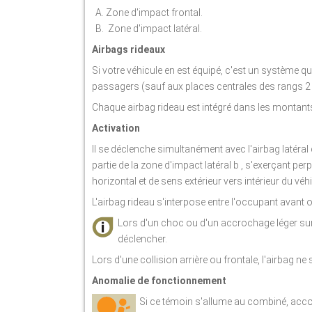
Zone d'impact frontal.
Zone d'impact latéral.
Airbags rideaux
Si votre véhicule en est équipé, c'est un système qui
passagers (sauf aux places centrales des rangs 2 et 
Chaque airbag rideau est intégré dans les montants e
Activation
Il se déclenche simultanément avec l'airbag latéral
partie de la zone d'impact latéral b , s'exerçant pe
horizontal et de sens extérieur vers intérieur du véhi
L'airbag rideau s'interpose entre l'occupant avant ou
Lors d'un choc ou d'un accrochage léger sur 
déclencher.
Lors d'une collision arrière ou frontale, l'airbag ne
Anomalie de fonctionnement
Si ce témoin s'allume au combiné, acco