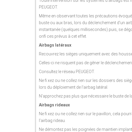
Toute intervention sur les systèmes d'airbags est 
PEUGEOT.
Même en observant toutes les précautions évoquées,
buste ou aux bras, lors du déclenchement d'un airba
instantanée (quelques millisecondes) puis, se dé
orifi ces prévus à cet effet.
Airbags latéraux
Recouvrez les sièges uniquement avec des hous
Celles-ci ne risquent pas de gêner le déclenchement
Consultez le réseau PEUGEOT.
Ne fi xez ou ne collez rien sur les dossiers des si
lors du déploiement de l'airbag latéral.
N'approchez pas plus que nécessaire le buste de la
Airbags rideaux
Ne fi xez ou ne collez rien sur le pavillon, cela po
l'airbag rideau.
Ne démontez pas les poignées de maintien implantées 