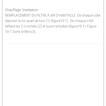
...
Chauffage- Ventilation
REMPLACEMENT DU FILTRE À AIR D'HABITACLE De chaque côté
déposer la vis quart de tour (1) (figure10-1). De chaque côté
défaire les 2 crochets (2) et ouvrir le boîtier (figure10-1). Figure
10-1 Sortir le filtre (3) ...