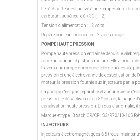
Le réchauffeur est activé à une température du carbu
carburant supérieure à +3C (+- 2).
Tension d'alimentation : 12 volts.
Repère couleur : connecteur 2 voies rouge.
POMPE HAUTE PRESSION
Pompe haute pression entraînée depuis le vilebrequi
arbre actionnant 3 pistons radiaux. Elle a pour rôle
travers une rampe commune. Elle ne nécessite pas 
pression et une électrovanne de désactivation de l
moteur, la pression fournie aux injecteurs par la p
La pompe n'est pas réparable et aucune pièce n'est l
pression, le désactivateur du 3* piston, la bague d'
canalisation haute pression. En cas d'anomalie, il
Marque et type : Bosch CR/CP1S3/R70/10-16S Réf
INJECTEURS
Injecteurs électromagnétiques à 5 trous, mainten