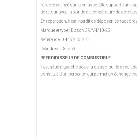
forgé et est fixé sur la culasse. Elle supporte un c
de retour avec la sonde de température de combust
En réparation, il est interdit de déposer les raccor
Marque et type : Bosch CR/V4/10-2S.
Référence: 0 445 215 019.
Cylindrée : 18 cm3.
REFROIDISSEUR DE COMBUSTIBLE
Il est situé à gauche sous la caisse, sur le circuit d
constitué d'un serpentin qui permet un échange ther