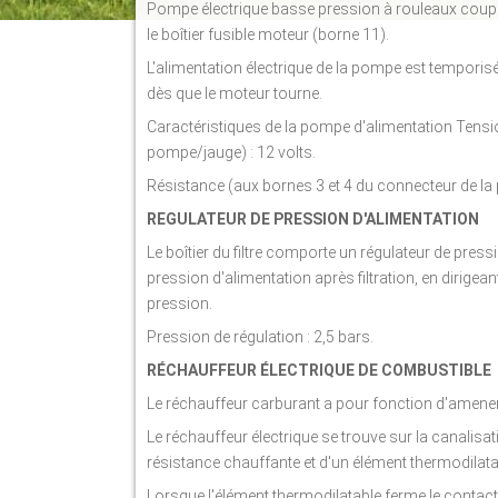
Pompe électrique basse pression à rouleaux couplé
le boîtier fusible moteur (borne 11).
L'alimentation électrique de la pompe est temporis
dès que le moteur tourne.
Caractéristiques de la pompe d'alimentation Tensio
pompe/jauge) : 12 volts.
Résistance (aux bornes 3 et 4 du connecteur de la
REGULATEUR DE PRESSION D'ALIMENTATION
Le boîtier du filtre comporte un régulateur de pressi
pression d'alimentation après filtration, en dirigea
pression.
Pression de régulation : 2,5 bars.
RÉCHAUFFEUR ÉLECTRIQUE DE COMBUSTIBLE
Le réchauffeur carburant a pour fonction d'amener 
Le réchauffeur électrique se trouve sur la canalisati
résistance chauffante et d'un élément thermodilata
Lorsque l'élément thermodilatable ferme le contact