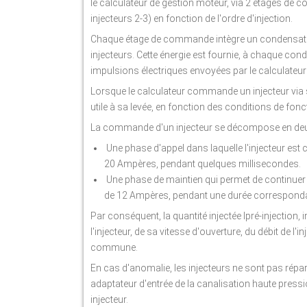
le calculateur de gestion moteur, via 2 étages de co
injecteurs 2-3) en fonction de l'ordre d'injection.
Chaque étage de commande intègre un condensateu
injecteurs. Cette énergie est fournie, à chaque con
impulsions électriques envoyées par le calculateur
Lorsque le calculateur commande un injecteur via s
utile à sa levée, en fonction des conditions de fo
La commande d'un injecteur se décompose en deu
Une phase d'appel dans laquelle l'injecteur est
20 Ampères, pendant quelques millisecondes.
Une phase de maintien qui permet de continuer d'
de 12 Ampères, pendant une durée correspondan
Par conséquent, la quantité injectée Ipré-injection, 
l'injecteur, de sa vitesse d'ouverture, du débit de l
commune.
En cas d'anomalie, les injecteurs ne sont pas répara
adaptateur d'entrée de la canalisation haute pressi
injecteur.