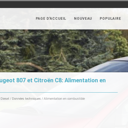
PAGE D'ACCUEIL
NOUVEAU
POPULAIRE
geot 807 et Citroën C8: Alimentation en
 Diesel
/
Données techniques
/ Alimentation en combustible