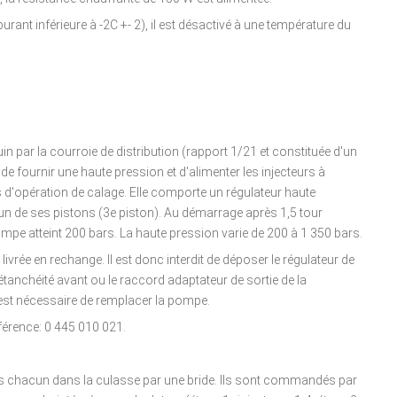
rant inférieure à -2C +- 2), il est désactivé à une température du
n par la courroie de distribution (rapport 1/21 et constituée d'un
 de fournir une haute pression et d'alimenter les injecteurs à
d'opération de calage. Elle comporte un régulateur haute
'un de ses pistons (3e piston). Au démarrage après 1,5 tour
ompe atteint 200 bars. La haute pression varie de 200 à 1 350 bars.
ivrée en rechange. Il est donc interdit de déposer le régulateur de
étanchéité avant ou le raccord adaptateur de sortie de la
 est nécessaire de remplacer la pompe.
érence: 0 445 010 021.
us chacun dans la culasse par une bride. Ils sont commandés par