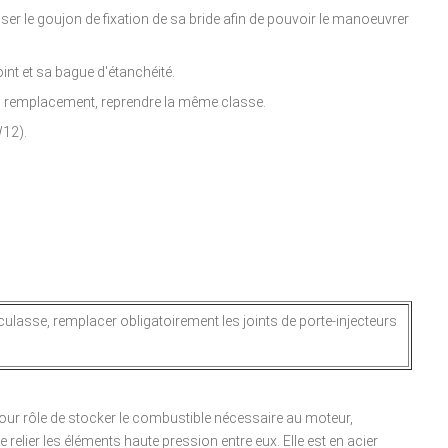
oser le goujon de fixation de sa bride afin de pouvoir le manoeuvrer
int et sa bague d'étanchéité.
son remplacement, reprendre la même classe.
12).
 culasse, remplacer obligatoirement les joints de porte-injecteurs
ur rôle de stocker le combustible nécessaire au moteur,
e relier les éléments haute pression entre eux. Elle est en acier