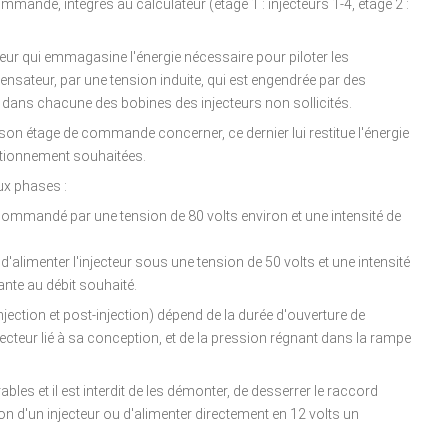
mmande, intégrés au calculateur (étage 1 : injecteurs 1-4, étage 2 :
r qui emmagasine l'énergie nécessaire pour piloter les
densateur, par une tension induite, qui est engendrée par des
 dans chacune des bobines des injecteurs non sollicités.
on étage de commande concerner, ce dernier lui restitue l'énergie
nctionnement souhaitées.
x phases :
 commandé par une tension de 80 volts environ et une intensité de
alimenter l'injecteur sous une tension de 50 volts et une intensité
te au débit souhaité.
injection et post-injection) dépend de la durée d'ouverture de
'injecteur lié à sa conception, et de la pression régnant dans la rampe
bles et il est interdit de les démonter, de desserrer le raccord
on d'un injecteur ou d'alimenter directement en 12 volts un