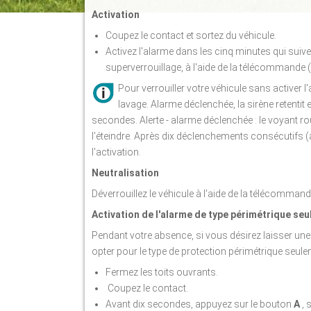
Activation
Coupez le contact et sortez du véhicule.
Activez l'alarme dans les cinq minutes qui suive
superverrouillage, à l'aide de la télécommande 
Pour verrouiller votre véhicule sans activer l'
lavage. Alarme déclenchée, la sirène retentit 
secondes. Alerte - alarme déclenchée : le voyant ro
l'éteindre. Après dix déclenchements consécutifs (
l'activation.
Neutralisation
Déverrouillez le véhicule à l'aide de la télécommande
Activation de l'alarme de type périmétrique se
Pendant votre absence, si vous désirez laisser une v
opter pour le type de protection périmétrique seule
Fermez les toits ouvrants.
Coupez le contact.
Avant dix secondes, appuyez sur le bouton
A
, 