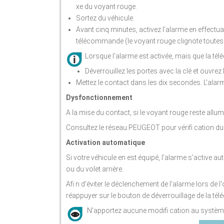
xe du voyant rouge.
Sortez du véhicule.
Avant cinq minutes, activez l'alarme en effectuan
télécommande (le voyant rouge clignote toutes
Lorsque l'alarme est activée, mais que la t
Déverrouillez les portes avec la clé et ouvrez
Mettez le contact dans les dix secondes. L'alar
Dysfonctionnement
A la mise du contact, si le voyant rouge reste allu
Consultez le réseau PEUGEOT pour vérifi cation d
Activation automatique
Si votre véhicule en est équipé, l'alarme s'active 
ou du volet arrière.
Afi n d'éviter le déclenchement de l'alarme lors de l'
réappuyer sur le bouton de déverrouillage de la t
N'apportez aucune modifi cation au systèm