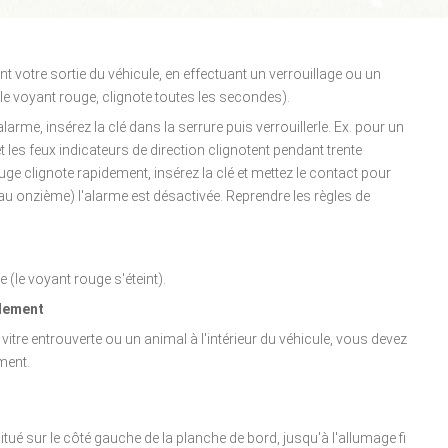
nt votre sortie du véhicule, en effectuant un verrouillage ou un
(le voyant rouge, clignote toutes les secondes).
alarme, insérez la clé dans la serrure puis verrouillerle. Ex. pour un
et les feux indicateurs de direction clignotent pendant trente
uge clignote rapidement, insérez la clé et mettez le contact pour
au onzième) l'alarme est désactivée. Reprendre les règles de
 (le voyant rouge s'éteint).
ulement
itre entrouverte ou un animal à l'intérieur du véhicule, vous devez
ment.
situé sur le côté gauche de la planche de bord, jusqu'à l'allumage fi