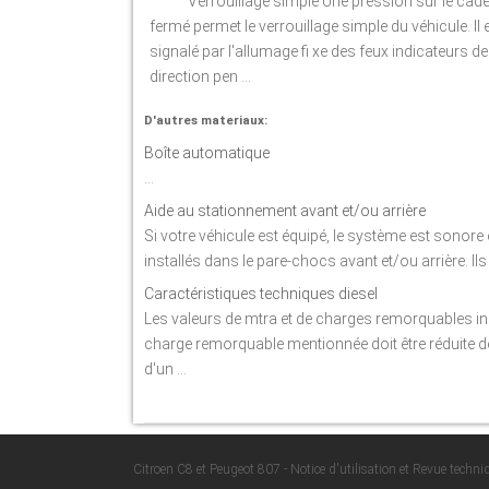
Verrouillage simple Une pression sur le cad
fermé permet le verrouillage simple du véhicule. Il 
signalé par l'allumage fi xe des feux indicateurs de
direction pen ...
D'autres materiaux:
Boîte automatique
...
Aide au stationnement avant et/ou arrière
Si votre véhicule est équipé, le système est sonore
installés dans le pare-chocs avant et/ou arrière. Il
Caractéristiques techniques diesel
Les valeurs de mtra et de charges remorquables ind
charge remorquable mentionnée doit être réduite d
d'un ...
Citroen C8 et Peugeot 807 - Notice d'utilisation et Revue techn