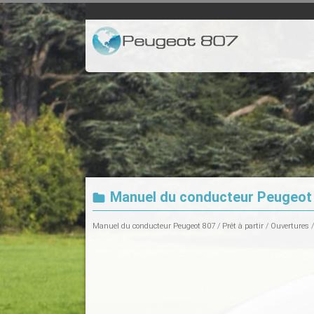
Manuel du conducteur Peugeot 
Manuel du conducteur Peugeot 807
/
Prêt à partir
/
Ouvertures
/