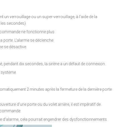
t un verrouillage ou un super-verrouillage, à l'aide de la
 les secondes).
élécommande ne fonctionne plus :
 la porte. L'alarme se déclenche.
me se désactive.
mé, pendant dix secondes, la sirène a un défaut de connexion.
u système.
automatiquement 2 minutes après la fermeture de la dernière porte
ouverture d'une porte ou du volet arrière, il est impératif de
élécommande.
e d'alarme, cela pourrait engendrer des dysfonctionnements.