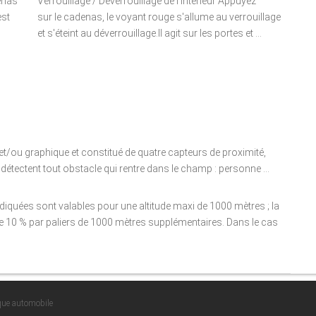
enas
Verrouillage / Déverrouillage de l'intérieur Appuyez
est
sur le cadenas, le voyant rouge s'allume au verrouillage
et s'éteint au déverrouillage.Il agit sur les portes et ...
 et/ou graphique et constitué de quatre capteurs de proximité,
s détectent tout obstacle qui rentre dans le champ : personne ...
iquées sont valables pour une altitude maxi de 1000 mètres ; la
e 10 % par paliers de 1000 mètres supplémentaires. Dans le cas
ique automobile