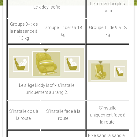
Le römer duo plus
Le kiddy isofix
isofix
Groupe 0+ : de
Groupe 1 : de 9 à 18
Groupe 1 : de 9 à 18
la naissance à
kg
kg
13 kg
Le siège kiddy isofix s'installe
uniquement au rang 2.
S'installe
S'installe dos à
S'installe face à la
uniquement face à
la route.
route
la route.
Fixé sans la sangle