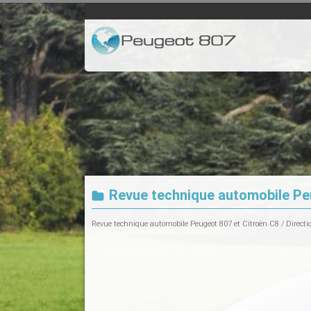
Revue technique automobile Peu
Revue technique automobile Peugeot 807 et Citroën C8
/
Directi