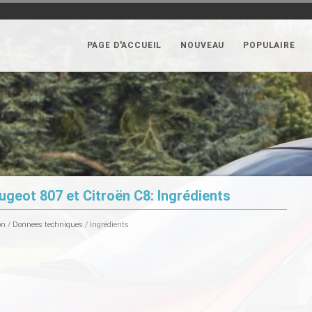
PAGE D'ACCUEIL
NOUVEAU
POPULAIRE
geot 807 et Citroën C8: Ingrédients
on
/
Donnees techniques
/ Ingrédients