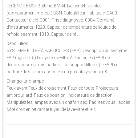
LEGENDE 6600. Batterie. BM34, Boitier 34 fusibles
(compartiment moteur) BSN. Calculateur Habitacle. CA00.
Contacteur à clé. C001. Prise diagnostic. 0004. Combiné
d'instruments. 1220. Capteur de température de liquide de
refroidissement. 1313. Capteur de ré ...
Dépollution
SYSTEME FILTRE À PARTICULES (FAP) Description du système
FAP (figure 1-5) Le système Filtre À Particules (FAPI se
décompose en trois parties : Un support filtrant (le FAPI en
carbure de silicium associé à un précatalyseur situ& ...
Changer une lampe
Feux avant Feux de croisement Feux de route Projecteurs
antibrouillard Feux de position Indicateurs de direction
Manipulez les lampes avec un chiffon sec. Facilitez vous l'accès
côté droit en retirant le tuyau de lave-vitre et le c ...