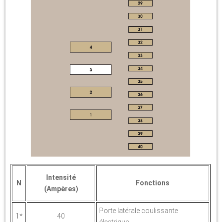
Intensité
N
Fonctions
(Ampères)
Porte latérale coulissante
1*
40