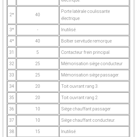
électrique.
Porte latérale coulissante
2*
40
électrique.
3*
-
Inutilisé.
4*
40
Boîtier servitude remorque
31
5
Contacteur frein principal.
32
25
Mémorisation siège conducteur
33
25
Mémorisation siège passager.
34
20
Toit ouvrant rang 3.
35
20
Toit ouvrant rang 2.
36
10
Siège chauffant passager
37
10
Siège chauffant conducteur.
38
15
Inutilisé.