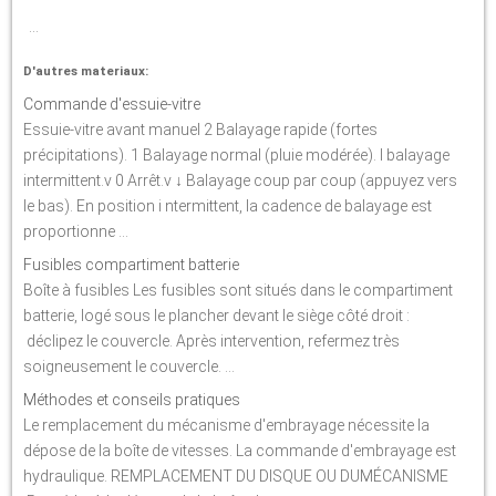
...
D'autres materiaux:
Commande d'essuie-vitre
Essuie-vitre avant manuel 2 Balayage rapide (fortes
précipitations). 1 Balayage normal (pluie modérée). I balayage
intermittent.v 0 Arrêt.v ↓ Balayage coup par coup (appuyez vers
le bas). En position i ntermittent, la cadence de balayage est
proportionne ...
Fusibles compartiment batterie
Boîte à fusibles Les fusibles sont situés dans le compartiment
batterie, logé sous le plancher devant le siège côté droit :
déclipez le couvercle. Après intervention, refermez très
soigneusement le couvercle. ...
Méthodes et conseils pratiques
Le remplacement du mécanisme d'embrayage nécessite la
dépose de la boîte de vitesses. La commande d'embrayage est
hydraulique. REMPLACEMENT DU DISQUE OU DUMÉCANISME