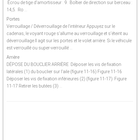
Écrou de tige d'amortisseur : 9. Boîtier de direction sur berceau :
14,5. Ro ...
Portes
Verrouillage / Déverrouillage de l'intérieur Appuyez sur le
cadenas, le voyant rouge s'allume au verrouillage et s'éteint au
déverrouillage.Il agit sur les portes et le volet arrière. Si le véhicule
est verrouillé ou super-verrouillé ...
Arrière
DÉPOSE DU BOUCLIER ARRIÈRE Déposer les vis de fixation
latérales (1) du bouclier sur l'aile (figure 11-16) Figure 11-16
Déposer les vis de fixation inférieures (2) (figure 11-17). Figure
11-17 Retirer les butées (3) ...