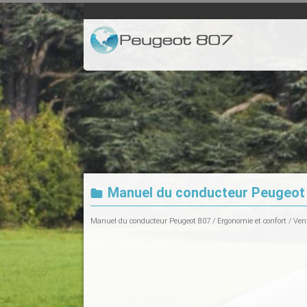
Manuel du conducteur Peugeot
Manuel du conducteur Peugeot 807
/
Ergonomie et confort
/
Vent