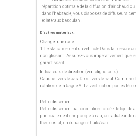
répartition optimale de la diffusion d'air chaud ou 
dans l'habitacle, vous disposez de diffuseurs cen
et latéraux basculan ...
D'autres materiaux:
Changer une roue
1. Le stationnement du véhicule Dans la mesure du p
non glissant. Assurez-vous impérativement que les
garantissant ...
Indicateurs de direction (vert clignotants)
Gauche : vers le bas. Droit : vers le haut. Commande
rotation de la bague A . La vérifi cation par les tém
...
Refroidissement
Refroidissement par circulation forcée de liquide a
principalement une pompe à eau, un radiateur de r
thermostat, un échangeur huile/eau ...