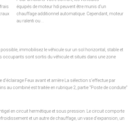
frais
équipés de moteur hdi peuvent être munis d'un
traux
chauffage additionnel automatique. Cependant, moteur
au ralenti ou ...
ossible, immobilisez le véhicule sur un sol horizontal, stable et
 occupants sont sortis du véhicule et situés dans une zone
 d'éclairage Feux avant et arrière La sélection s'effectue par
oins au combiné est traitée en rubrique 2, partie "Poste de conduite"
ntigel en circuit hermétique et sous pression. Le circuit comporte
efroidissement et un autre de chauffage, un vase d'expansion, un