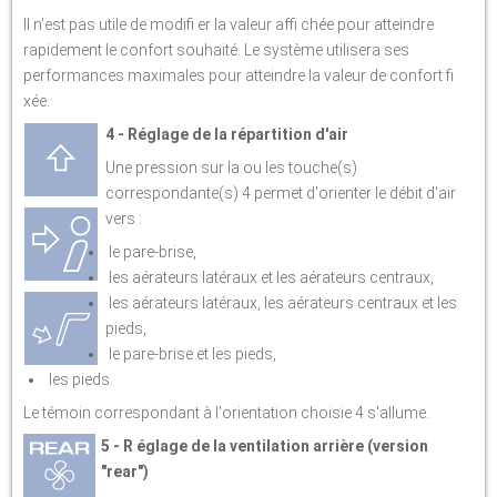
Il n'est pas utile de modifi er la valeur affi chée pour atteindre
rapidement le confort souhaité. Le système utilisera ses
performances maximales pour atteindre la valeur de confort fi
xée.
4 - Réglage de la répartition d'air
Une pression sur la ou les touche(s)
correspondante(s) 4 permet d'orienter le débit d'air
vers :
le pare-brise,
les aérateurs latéraux et les aérateurs centraux,
les aérateurs latéraux, les aérateurs centraux et les
pieds,
le pare-brise et les pieds,
les pieds.
Le témoin correspondant à l'orientation choisie 4 s'allume.
5 - R églage de la ventilation arrière (version
"rear")