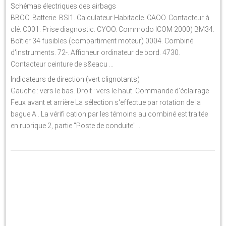
Schémas électriques des airbags
BBOO. Batterie. BSI1. Calculateur Habitacle. CAOO. Contacteur à
clé. C001. Prise diagnostic. CYOO. Commodo ICOM 2000) BM34.
Boîtier 34 fusibles (compartiment moteur) 0004. Combiné
d'instruments. 72-. Afficheur ordinateur de bord. 4730.
Contacteur ceinture de s&eacu ...
Indicateurs de direction (vert clignotants)
Gauche : vers le bas. Droit : vers le haut. Commande d'éclairage
Feux avant et arrière La sélection s'effectue par rotation de la
bague A . La vérifi cation par les témoins au combiné est traitée
en rubrique 2, partie "Poste de conduite" ...